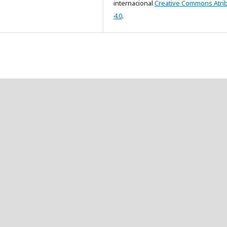
internacional
Creative Commons Atri
4.0
.