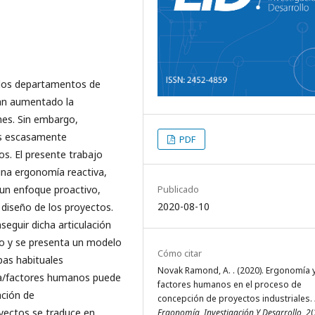
e los departamentos de
han aumentado la
nes. Sin embargo,
es escasamente
PDF
s. El presente trabajo
una ergonomía reactiva,
 un enfoque proactivo,
Publicado
2020-08-10
 diseño de los proyectos.
seguir dicha articulación
eño y se presenta un modelo
Cómo citar
pas habituales
Novak Ramond, A. . (2020). Ergonomía 
ía/factores humanos puede
factores humanos en el proceso de
ación de
concepción de proyectos industriales.
yectos se traduce en
Ergonomía, Investigación Y Desarrollo
,
2
(