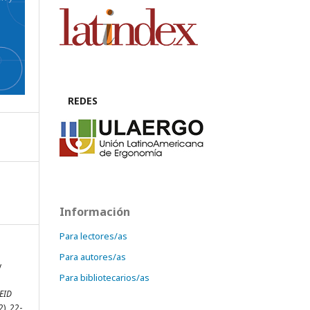
REDES
Información
Para lectores/as
Para autores/as
y
Para bibliotecarios/as
EID
2), 22-