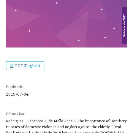
PDF (English)
Publicado
2019-07-04
Cómo citar
Rodrigues J, Paranhos L, de Mello Rode S. The importance of Dentistry
in cases of domestic violence and neglect against the elderly. J Oral
Res [Internet]. 4 de julio de 2019 [citado 6 de agosto de 2026];6(6):140-