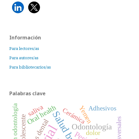
Información
Para lectores/as
Para autores/as
Para bibliotecarios/as
Palabras clave
saliva
Educación en odontología
Oral health
Yemen
Adhesivos
Cerámica
Salud bucal
Adolescente
Caries dental
Odontología
dolor