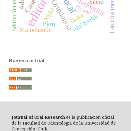
Estudios transversales
editorial
Periodontitis
Ortodoncia
Suero
review
Niño
Dolor
oral health
Perú
Maloclusión
Número actual
Journal of Oral Researc
h
es la publicacion oficial
de la Facultad de Odontología de la Universidad de
Concepción, Chile.