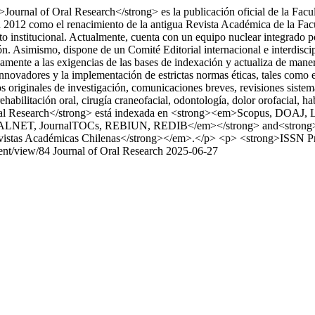
Journal of Oral Research</strong> es la publicación oficial de la Fac
 en 2012 como el renacimiento de la antigua Revista Académica de la F
institucional. Actualmente, cuenta con un equipo nuclear integrado por e
ión. Asimismo, dispone de un Comité Editorial internacional e interdisci
amente a las exigencias de las bases de indexación y actualiza de maner
innovadores y la implementación de estrictas normas éticas, tales como
los originales de investigación, comunicaciones breves, revisiones siste
habilitación oral, cirugía craneofacial, odontología, dolor orofacial, h
 Oral Research</strong> está indexada en <strong><em>Scopus, DOAJ,
IALNET, JournalTOCs, REBIUN, REDIB</em></strong> and<strong>
tas Académicas Chilenas</strong></em>.</p> <p> <strong>ISSN Pri
ment/view/84
Journal of Oral Research
2025-06-27