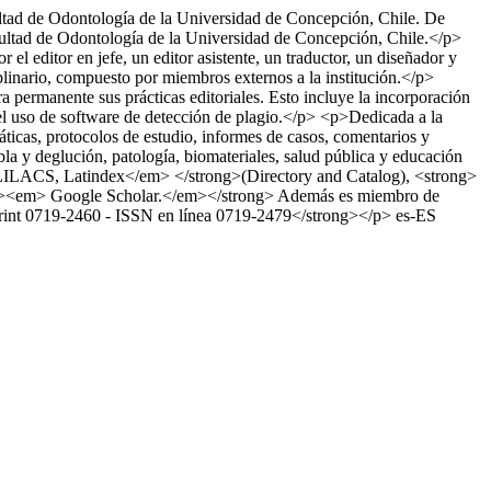
ultad de Odontología de la Universidad de Concepción, Chile. De
acultad de Odontología de la Universidad de Concepción, Chile.</p>
l editor en jefe, un editor asistente, un traductor, un diseñador y
plinario, compuesto por miembros externos a la institución.</p>
a permanente sus prácticas editoriales. Esto incluye la incorporación
 el uso de software de detección de plagio.</p> <p>Dedicada a la
máticas, protocolos de estudio, informes de casos, comentarios y
abla y deglución, patología, biomateriales, salud pública y educación
 LILACS, Latindex</em> </strong>(Directory and Catalog), <strong>
<em> Google Scholar.</em></strong> Además es miembro de
nt 0719-2460 - ISSN en línea 0719-2479</strong></p>
es-ES