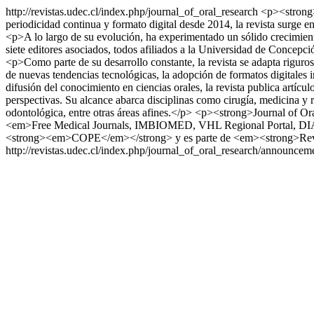
http://revistas.udec.cl/index.php/journal_of_oral_research
<p><strong>
periodicidad continua y formato digital desde 2014, la revista surge
<p>A lo largo de su evolución, ha experimentado un sólido crecimiento 
siete editores asociados, todos afiliados a la Universidad de Concepc
<p>Como parte de su desarrollo constante, la revista se adapta riguros
de nuevas tendencias tecnológicas, la adopción de formatos digitales 
difusión del conocimiento en ciencias orales, la revista publica artícu
perspectivas. Su alcance abarca disciplinas como cirugía, medicina y re
odontológica, entre otras áreas afines.</p> <p><strong>Journal of
<em>Free Medical Journals, IMBIOMED, VHL Regional Portal, D
<strong><em>COPE</em></strong> y es parte de <em><strong>Revis
http://revistas.udec.cl/index.php/journal_of_oral_research/announce