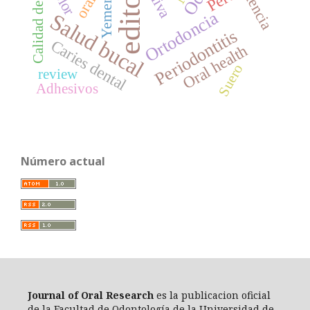
editorial
Calidad de vida
saliva
Yemen
Ortodoncia
Salud bucal
Periodontitis
Caries dental
Oral health
Suero
review
Adhesivos
Número actual
Journal of Oral Researc
h
es la publicacion oficial
de la Facultad de Odontología de la Universidad de