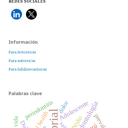
REDES SOCIALES
Información
Para lectores/as
Para autores/as
Para bibliotecarios/as
Palabras clave
periodontitis
Adolescente
dolor
Odontología
oral health
prevalencia
Niño
Dolor
Perú