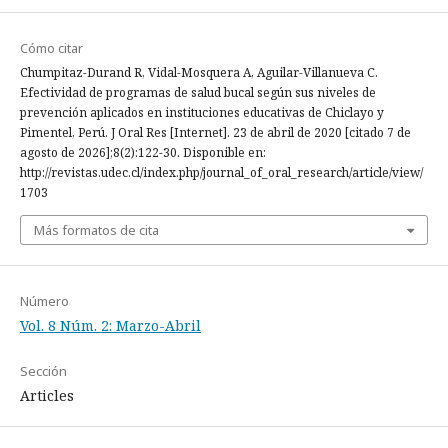
Cómo citar
Chumpitaz-Durand R, Vidal-Mosquera A, Aguilar-Villanueva C.
Efectividad de programas de salud bucal según sus niveles de
prevención aplicados en instituciones educativas de Chiclayo y
Pimentel, Perú. J Oral Res [Internet]. 23 de abril de 2020 [citado 7 de
agosto de 2026];8(2):122-30. Disponible en:
http://revistas.udec.cl/index.php/journal_of_oral_research/article/view/
1703
Más formatos de cita
Número
Vol. 8 Núm. 2: Marzo-Abril
Sección
Articles