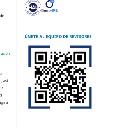
 de
ÚNETE AL EQUIPO DE REVISORES
bución
a
, así
la
tá
iga a