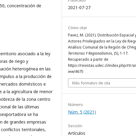
Publicado
.450, concentración de
2021-07-27
Cómo citar
Pavez, M. (2021). Distribución Espacial 
Actores Privilegiados en la Ley de Rieg
Análisis Comunal de la Región de O’Hig
erritorio asociado a la ley
Territorios Y Regionalismos
, (5), 1-17.
Recuperado a partir de
bras de riego y
https://revistas.udec.cl/index.php/rtr/ar
nación heterogénea en las
iew/4675
impulso a la producción de
Más formatos de cita
 mercados domésticos e
te a la agricultura de menor
pobreza de la zona centro
Número
cional de las últimas
Núm. 5 (2021)
oexportadora se ha
ón de grandes empresas
Sección
conflictos territoriales,
Artículos