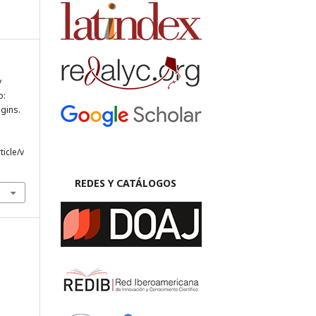
y
o:
gins.
ticle/v
REDES Y CATÁLOGOS