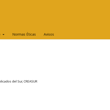
e
Normas Éticas
Avisos
licados del Sur, CREASUR