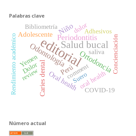
Palabras clave
dolor
Niño
Bibliometría
Adhesivos
Adolescente
Rendimiento académico
Periodontitis
Concienciación
editorial
Salud bucal
Odontología
saliva
Ortodoncia
Yemen
Caries dental
Dolor
comment
Perú
review
oral health
Oral health
Suero
COVID-19
Número actual