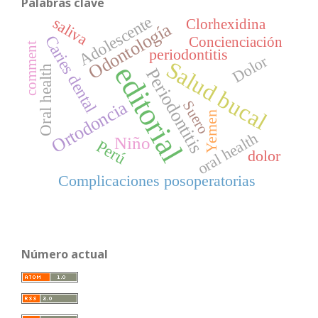
Palabras clave
Adolescente
saliva
Clorhexidina
Odontología
Caries dental
Concienciación
comment
periodontitis
Dolor
Salud bucal
editorial
Oral health
Periodontitis
Ortodoncia
Suero
Yemen
oral health
Niño
Perú
dolor
Complicaciones posoperatorias
Número actual