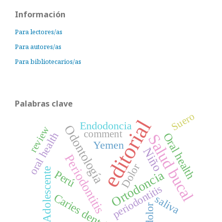
Información
Para lectores/as
Para autores/as
Para bibliotecarios/as
Palabras clave
Suero
editorial
Endodoncia
Odontología
review
comment
oral health
Oral health
Salud bucal
Yemen
Niño
Periodontitis
Dolor
Adolescente
Perú
Ortodoncia
periodontitis
Caries dental
saliva
dolor