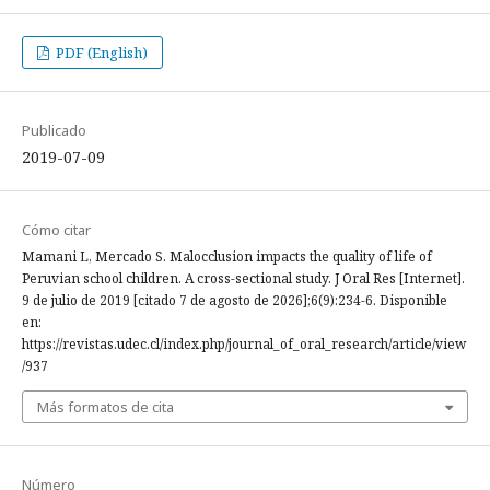
PDF (English)
Publicado
2019-07-09
Cómo citar
Mamani L, Mercado S. Malocclusion impacts the quality of life of
Peruvian school children. A cross-sectional study. J Oral Res [Internet].
9 de julio de 2019 [citado 7 de agosto de 2026];6(9):234-6. Disponible
en:
https://revistas.udec.cl/index.php/journal_of_oral_research/article/view
/937
Más formatos de cita
Número