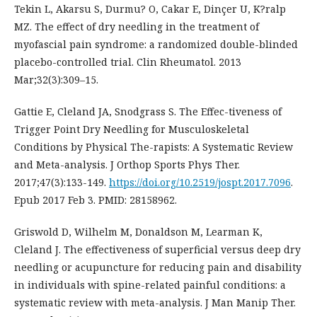
Tekin L, Akarsu S, Durmu? O, Cakar E, Dinçer U, K?ralp
MZ. The effect of dry needling in the treatment of
myofascial pain syndrome: a randomized double-blinded
placebo-controlled trial. Clin Rheumatol. 2013
Mar;32(3):309–15.
Gattie E, Cleland JA, Snodgrass S. The Effec-tiveness of
Trigger Point Dry Needling for Musculoskeletal
Conditions by Physical The-rapists: A Systematic Review
and Meta-analysis. J Orthop Sports Phys Ther.
2017;47(3):133-149.
https://doi.org/10.2519/jospt.2017.7096
.
Epub 2017 Feb 3. PMID: 28158962.
Griswold D, Wilhelm M, Donaldson M, Learman K,
Cleland J. The effectiveness of superficial versus deep dry
needling or acupuncture for reducing pain and disability
in individuals with spine-related painful conditions: a
systematic review with meta-analysis. J Man Manip Ther.