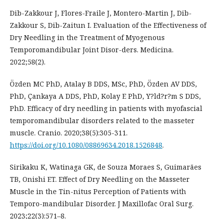
Dib-Zakkour J, Flores-Fraile J, Montero-Martin J, Dib-
Zakkour S, Dib-Zaitun I. Evaluation of the Effectiveness of
Dry Needling in the Treatment of Myogenous
Temporomandibular Joint Disor-ders. Medicina.
2022;58(2).
Özden MC PhD, Atalay B DDS, MSc, PhD, Özden AV DDS,
PhD, Çankaya A DDS, PhD, Kolay E PhD, Y?ld?r?m S DDS,
PhD. Efficacy of dry needling in patients with myofascial
temporomandibular disorders related to the masseter
muscle. Cranio. 2020;38(5):305-311.
https://doi.org/10.1080/08869634.2018.1526848
.
Sirikaku K, Watinaga GK, de Souza Moraes S, Guimarães
TB, Onishi ET. Effect of Dry Needling on the Masseter
Muscle in the Tin-nitus Perception of Patients with
Temporo-mandibular Disorder. J Maxillofac Oral Surg.
2023;22(3):571–8.