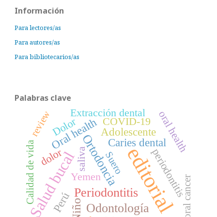
Información
Para lectores/as
Para autores/as
Para bibliotecarios/as
Palabras clave
Extracción dental
review
oral health
Dolor
COVID-19
Oral health
Adolescente
Ortodoncia
Caries dental
Calidad de vida
editorial
dolor
saliva
periodontitis
Salud bucal
Suero
Yemen
oral cancer
Periodontitis
Perú
Niño
Odontología