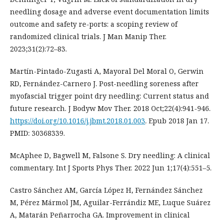
needling dosage and adverse event documentation limits
outcome and safety re-ports: a scoping review of
randomized clinical trials. J Man Manip Ther.
2023;31(2):72–83.
Martín-Pintado-Zugasti A, Mayoral Del Moral O, Gerwin
RD, Fernández-Carnero J. Post-needling soreness after
myofascial trigger point dry needling: Current status and
future research. J Bodyw Mov Ther. 2018 Oct;22(4):941-946.
https://doi.org/10.1016/j.jbmt.2018.01.003
. Epub 2018 Jan 17.
PMID: 30368339.
McAphee D, Bagwell M, Falsone S. Dry needling: A clinical
commentary. Int J Sports Phys Ther. 2022 Jun 1;17(4):551–5.
Castro Sánchez AM, García López H, Fernández Sánchez
M, Pérez Mármol JM, Aguilar-Ferrándiz ME, Luque Suárez
A, Matarán Peñarrocha GA. Improvement in clinical