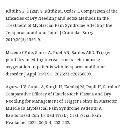
Kütük SG, Özkan Y, Kütük M, Özda? T. Comparison of the
Efficacies of Dry Needling and Botox Methods in the
Treatment of Myofascial Pain Syndrome Affecting the
Temporomandibular Joint. J Craniofac Surg.
2019;30(5):1556–9.
Macedo CF de, Sonza A, Puel AN, Santos ARD. Trigger
point dry needling increases mas-seter muscle
oxygenation in patients with temporomandibular
disorder. J Appl Oral Sci. 2023;31:e20230099.
Agarwal V, Gupta A, Singh H, Kamboj M, Popli H, Saroha S.
Comparative Efficacy of Platelet-Rich Plasma and Dry
Needling for Management of Trigger Points in Masseter
Muscle in Myofascial Pain Syndrome Patients: A
Randomized Con-trolled Trial. J Oral Facial Pain
Headache. 2022; 36(3-4):253–262.