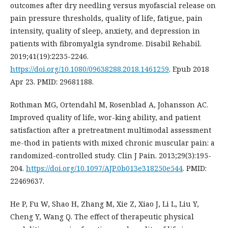
outcomes after dry needling versus myofascial release on
pain pressure thresholds, quality of life, fatigue, pain
intensity, quality of sleep, anxiety, and depression in
patients with fibromyalgia syndrome. Disabil Rehabil.
2019;41(19):2235-2246.
https://doi.org/10.1080/09638288.2018.1461259
. Epub 2018
Apr 23. PMID: 29681188.
Rothman MG, Ortendahl M, Rosenblad A, Johansson AC.
Improved quality of life, wor-king ability, and patient
satisfaction after a pretreatment multimodal assessment
me-thod in patients with mixed chronic muscular pain: a
randomized-controlled study. Clin J Pain. 2013;29(3):195-
204.
https://doi.org/10.1097/AJP.0b013e318250e544
. PMID:
22469637.
He P, Fu W, Shao H, Zhang M, Xie Z, Xiao J, Li L, Liu Y,
Cheng Y, Wang Q. The effect of therapeutic physical