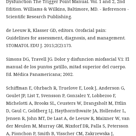
Dysfunction The Trigger Point Manual. Vol. 1 and 2, 2nd
Edition. Williams & Wilkins, Baltimore, MD. - References -
Scientific Research Publishing.
de Leeuw R, Klasser GD, editors. Orofacial pain:
Guidelines for assessment, diagnosis, and management.
STOMATOL EDU J. 2015;2(2):173.
Simons DG, Travell JG. Dolor y disfuncion miofascial V.1: El
manual de los puntos gatillo, mitad superior del cuerpo.
Ed. Médica Panamericana; 2002.
Schiffman E, Ohrbach R, Truelove E, Look J, Anderson G,
Goulet JP, List T, Svensson P, Gonzalez Y, Lobbezoo F,
Michelotti A, Brooks SL, Ceusters W, Drangsholt M, Ettlin
D, Gaul C, Goldberg LJ, Haythornthwaite JA, Hollender L,
Jensen R, John MT, De Laat A, de Leeuw R, Maixner W, van
der Meulen M, Murray GM, Nixdorf DR, Palla S, Petersson
A, Pionchon P, Smith B, Visscher CM, Zakrzewska J,