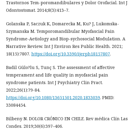
Trastornos Tem-poromandibulares y Dolor Orofacial. Int J
Odontostomat. 2014;8(3):413–7.
Golanska P, Saczuk K, Domarecka M, Ku? J, Lukomska-
Szymanska M. Temporomandibular Myofascial Pain
Syndrome-Aetiology and Biop-sychosocial Modulation. A
Narrative Review. Int J Environ Res Public Health. 2021;
18(15):7807.
https://doi.org/10.3390/ijerph18157807
.
Badil Gülo?lu S, Tunç S. The assessment of affective
temperament and life quality in myofascial pain
syndrome patients. Int J Psychiatry Clin Pract.
2022;26(1):79-84.
https://doi.org/10.1080/13651501.2020.1833039
. PMID:
33084454.
Bilbeny N. DOLOR CRÓNICO EN CHILE. Rev médica Clín Las
Condes. 2019;30(6):397–406.