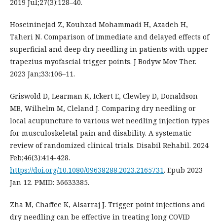
2019 Jul;27(3):128–40.
Hoseininejad Z, Kouhzad Mohammadi H, Azadeh H,
Taheri N. Comparison of immediate and delayed effects of
superficial and deep dry needling in patients with upper
trapezius myofascial trigger points. J Bodyw Mov Ther.
2023 Jan;33:106–11.
Griswold D, Learman K, Ickert E, Clewley D, Donaldson
MB, Wilhelm M, Cleland J. Comparing dry needling or
local acupuncture to various wet needling injection types
for musculoskeletal pain and disability. A systematic
review of randomized clinical trials. Disabil Rehabil. 2024
Feb;46(3):414-428.
https://doi.org/10.1080/09638288.2023.2165731
. Epub 2023
Jan 12. PMID: 36633385.
Zha M, Chaffee K, Alsarraj J. Trigger point injections and
dry needling can be effective in treating long COVID