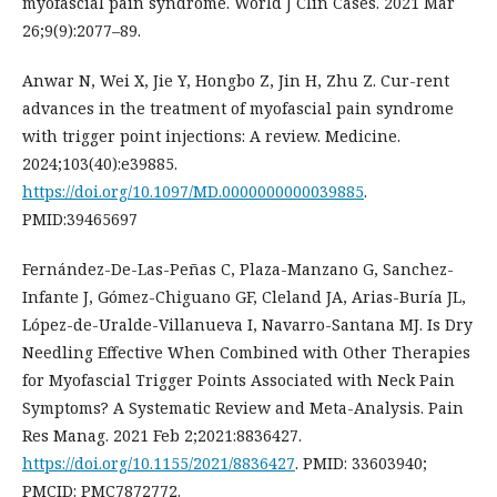
myofascial pain syndrome. World J Clin Cases. 2021 Mar
26;9(9):2077–89.
Anwar N, Wei X, Jie Y, Hongbo Z, Jin H, Zhu Z. Cur-rent
advances in the treatment of myofascial pain syndrome
with trigger point injections: A review. Medicine.
2024;103(40):e39885.
https://doi.org/10.1097/MD.0000000000039885
.
PMID:39465697
Fernández-De-Las-Peñas C, Plaza-Manzano G, Sanchez-
Infante J, Gómez-Chiguano GF, Cleland JA, Arias-Buría JL,
López-de-Uralde-Villanueva I, Navarro-Santana MJ. Is Dry
Needling Effective When Combined with Other Therapies
for Myofascial Trigger Points Associated with Neck Pain
Symptoms? A Systematic Review and Meta-Analysis. Pain
Res Manag. 2021 Feb 2;2021:8836427.
https://doi.org/10.1155/2021/8836427
. PMID: 33603940;
PMCID: PMC7872772.