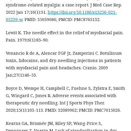
syndrome-related myalgia: a case report. J Med Case Rep.
2022 Jan 17;16(1):31.
https://doi.org/10.1186/s13256-021-
03239-w
. PMID: 35039086; PMCID: PMC8763132.
Lewit K. The needle effect in the relief of myofascial pain.
Pain. 1979;6(1):83–90.
Venancio R de A, Alencar FGP Jr, Zamperini C. Botulinum
toxin, lidocaine, and dry-needling injections in patients
with myofascial pain and headaches. Cranio. 2009
Jan;27(1):46–53.
Boyce D, Wempe H, Campbell C, Fuehne S, Zylstra E, Smith
G, Wingard C, Jones R. Adverse events associated with
therapeutic dry needling. Int J Sports Phys Ther.
2020;15(1):103-113. PMID: 32089962; PMCID: PMC7015026.
Kearns GA, Brismée JM, Riley SP, Wang-Price S,
Denninger T, Vugrin M. Lack of standardization in dry