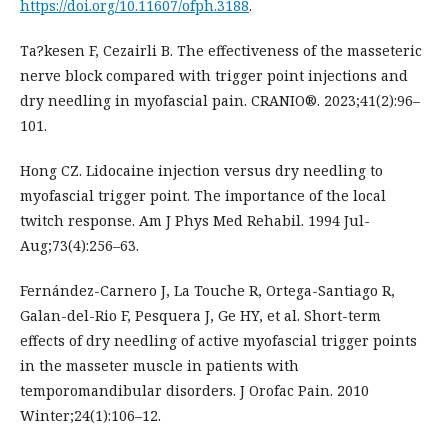
https://doi.org/10.11607/ofph.3188
.
Ta?kesen F, Cezairli B. The effectiveness of the masseteric
nerve block compared with trigger point injections and
dry needling in myofascial pain. CRANIO®. 2023;41(2):96–
101.
Hong CZ. Lidocaine injection versus dry needling to
myofascial trigger point. The importance of the local
twitch response. Am J Phys Med Rehabil. 1994 Jul-
Aug;73(4):256–63.
Fernández-Carnero J, La Touche R, Ortega-Santiago R,
Galan-del-Rio F, Pesquera J, Ge HY, et al. Short-term
effects of dry needling of active myofascial trigger points
in the masseter muscle in patients with
temporomandibular disorders. J Orofac Pain. 2010
Winter;24(1):106–12.