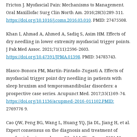
Fricton J. Myofascial Pain: Mechanisms to Management.
Oral Maxillofac Surg Clin North Am. 2016;28(3):289-311.
https://doi.org/10.1016/j.coms.2016.03.010
. PMID: 27475508.
Khan I, Ahmad A, Ahmed A, Sadiq S, Asim HM. Effects of
dry needling in lower extremity myofascial trigger points.
J Pak Med Assoc. 2021;71(11):2596-2603.
https://doi.org/10.47391/JPMA.01398
. PMID: 34783743.
Blasco-Bonora PM, Martín-Pintado-Zugasti A. Effects of
myofascial trigger point dry needling in patients with
sleep bruxism and temporomandibular disorders: a
prospective case series. Acupunct Med. 2017;35(1):69-74.
https://doi.org/10.1136/acupmed-2016-011102.PMID:
2769776 9.
Cao QW, Peng BG, Wang L, Huang YQ, Jia DL, Jiang H, et al.
Expert consensus on the diagnosis and treatment of