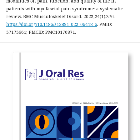
modalities on pain, function, and quality of life in
patients with myofascial pain syndrome: a systematic
review. BMC Musculoskelet Disord. 2023;24(1):376.
https://doi.org/10.1186/s12891-023-06418-6
. PMID:
37173661; PMCID: PMC10176871.