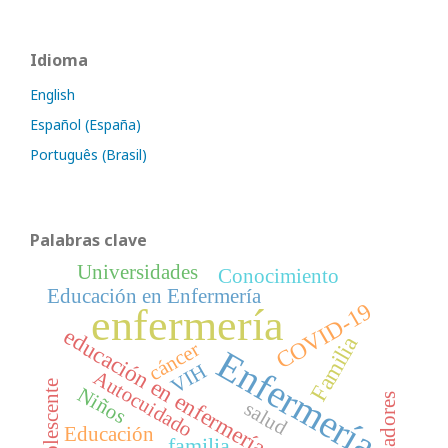
Idioma
English
Español (España)
Português (Brasil)
Palabras clave
Universidades
Conocimiento
Educación en Enfermería
COVID-19
enfermería
educación en enfermería
Familia
cáncer
Enfermería
VIH
Autocuidado
Adolescente
Niños
Cuidadores
salud
Educación
familia