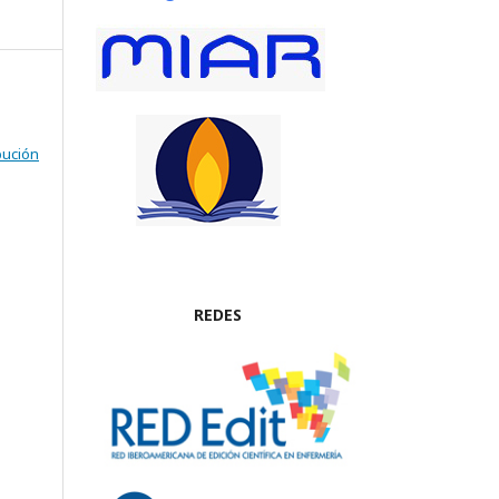
bución
REDES