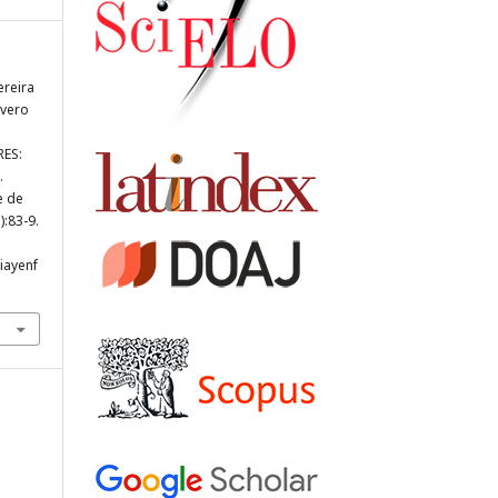
ereira
evero
ES:
.
e de
):83-9.
ciayenf