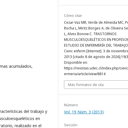
Cómo citar
Cezar-Vaz MR, Verde de Almeida MC, P
Rocha L, Miritz Borges A, de Oliveira S
L, Alves Bonow C. TRASTORNOS
MUSCULOESQUELÉTICOS EN PROFESOR
ESTUDIO DE ENFERMERÍA DEL TRABAJO
Cienc enferm [Internet]. 3 de noviembr
2013 [citado 8 de agosto de 2026];19(3
Disponible en:
aumas acumulados,
https://revistas.udec.cl/index.php/cien
ermeria/article/view/8814
Más formatos de cita
Número
acterísticas del trabajo y
Vol. 19 Núm. 3 (2013)
musculoesqueléticos en
Sección
atorio, realizado en el