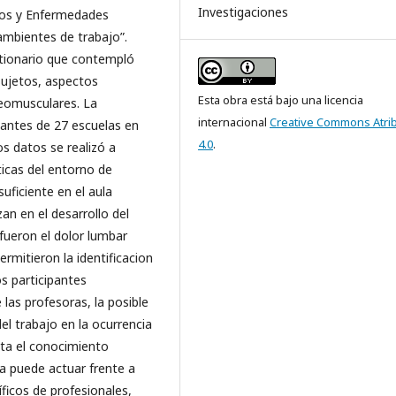
Investigaciones
sgos y Enfermedades
ambientes de trabajo”.
estionario que contempló
 sujetos, aspectos
Esta obra está bajo una licencia
teomusculares. La
internacional
Creative Commons Atri
tantes de 27 escuelas en
4.0
.
os datos se realizó a
ticas del entorno de
uficiente en el aula
an en el desarrollo del
 fueron el dolor lumbar
ermitieron la identificacion
os participantes
 las profesoras, la posible
del trabajo en la ocurrencia
ata el conocimiento
a puede actuar frente a
ficos de profesionales,