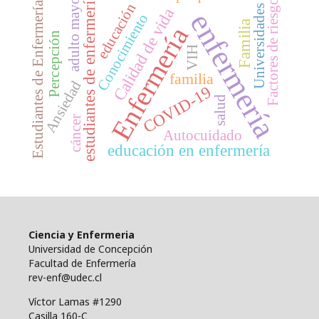
adulto mayor
estudiantes de enfermería
Factores de riesgo
Estudiantes de Enfermería
educación
Universidades
Calidad de vida
enfermería
Conocimiento
Familia
Enfermería
Percepción
VIH
familia
Ansiedad
COVID-19
salud
cáncer
Autocuidado
educación en enfermería
Ciencia y Enfermeria
Universidad de Concepción
Facultad de Enfermería
rev-enf@udec.cl
Víctor Lamas #1290
Casilla 160-C