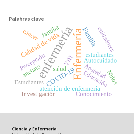
Palabras clave
familia
enfermería
cuidadores
Familia
cáncer
Enfermería
Calidad de vida
estudiantes
Percepción
VIH
Autocuidado
Ansiedad
anciano
salud
COVID-19
Niños
Educación
Estudiantes
atención de enfermería
Investigación
Conocimiento
Ciencia y Enfermeria