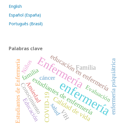
English
Español (España)
Português (Brasil)
Palabras clave
educación en enfermería
Enfermería
enfermería psiquiátrica
Niños
Estudiantes de Enfermería
Familia
familia
cáncer
estudiantes de enfermería
enfermería
Ansiedad
Conocimiento
Evaluación
COVID-19
Calidad de vida
Educación
salud
VIH