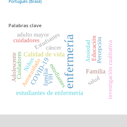
Português (Brasil)
Palabras clave
Estudiantes
adulto mayor
enfermería
Educación
Percepción
cuidadores
Ansiedad
investigación cualitativa
cáncer
Calidad de vida
Cuidadores
Adolescente
COVID-19
Niños
Autocuidado
estudiantes
Familia
familia
VIH
salud
estudiantes de enfermería