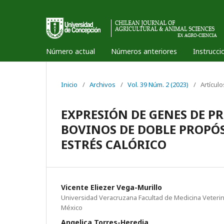
Número actual
Números anteriores
Instrucci
Inicio
/
Archivos
/
Vol. 39 Núm. 2 (2023)
/
Artícul
EXPRESIÓN DE GENES DE P
BOVINOS DE DOBLE PROPÓS
ESTRÉS CALÓRICO
Vicente Eliezer Vega-Murillo
Universidad Veracruzana Facultad de Medicina Veterina
México
Angelica Torres-Heredia