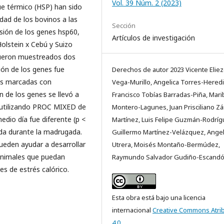
Vol. 39 Núm. 2 (2023)
ue térmico (HSP) han sido
idad de los bovinos a las
Sección
esión de los genes hsp60,
Artículos de investigación
olstein x Cebú y Suizo
 fueron muestreados dos
ión de los genes fue
Derechos de autor 2023 Vicente Eliez
as marcadas con
Vega-Murillo, Angelica Torres-Heredi
ón de los genes se llevó a
Francisco Tobías Barradas-Piña, Mari
 utilizando PROC MIXED de
Montero-Lagunes, Juan Prisciliano Zá
edio día fue diferente (p <
Martínez, Luis Felipe Guzmán-Rodríg
ada durante la madrugada.
Guillermo Martínez-Velázquez, Angel
ueden ayudar a desarrollar
Utrera, Moisés Montaño-Bermúdez,
animales que puedan
Raymundo Salvador Gudiño-Escand
 de estrés calórico.
Esta obra está bajo una licencia
internacional
Creative Commons Atri
4.0
.