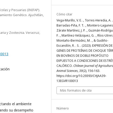
colas y Pecuarias (INIFAP).
Cómo citar
amiento Genético. Ajuchitlán,
Vega-Murillo, V. E. ., Torres-Heredia, A. .
Barradas-Piña, F. T. ., Montero-Lagunes,
Zárate Martínez, J. P. ., Guzmán-Rodrígue
ria y Zootecnia. Veracruz,
F. ., Martínez-Velázquez, G. ., Ríos-Utrera,
Montaño-Bermúdez, M. ., & Gudiño-
Escandón, R. . S. . (2023). EXPRESIÓN DE
GENES DE PROTEÍNAS DE CHOQUE TÉ
00013
EN BOVINOS DE DOBLE PROPÓSITO
EXPUESTOS A CONDICIONES DE ESTRÉ
CALÓRICO.
Chilean Journal of Agricultur
tación
Animal Sciences
,
39
(2), 156-163.
https://doi.org/10.29393/CHJAA39-
13EGVR100013
Más formatos de cita
ectando el ambiente
Número
uyendo su desempeño