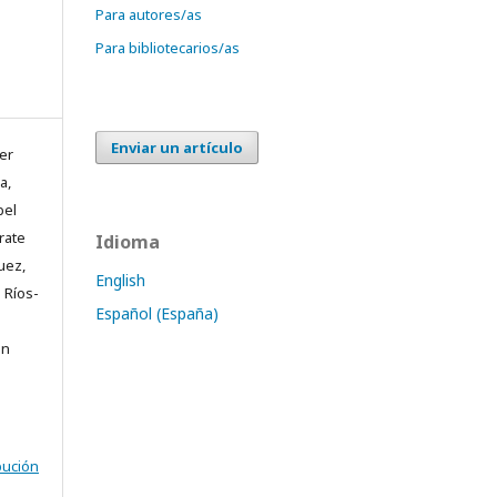
Para autores/as
Para bibliotecarios/as
Enviar un artículo
er
a,
bel
rate
Idioma
uez,
English
 Ríos-
Español (España)
ón
bución