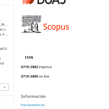
,
 M. .,
z, L.
 A. .,
RMICO
ISSN
S
al &
0719-3882
impresa
0719-3890
on line
Información
Para lectores/as