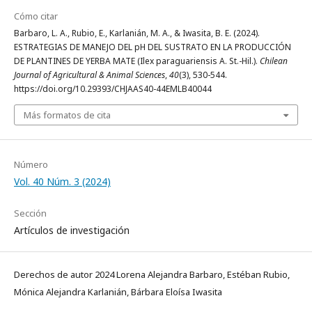
Cómo citar
Barbaro, L. A., Rubio, E., Karlanián, M. A., & Iwasita, B. E. (2024).
ESTRATEGIAS DE MANEJO DEL pH DEL SUSTRATO EN LA PRODUCCIÓN
DE PLANTINES DE YERBA MATE (Ilex paraguariensis A. St.-Hil.).
Chilean
Journal of Agricultural & Animal Sciences
,
40
(3), 530-544.
https://doi.org/10.29393/CHJAAS40-44EMLB40044
Más formatos de cita
Número
Vol. 40 Núm. 3 (2024)
Sección
Artículos de investigación
Derechos de autor 2024 Lorena Alejandra Barbaro, Estéban Rubio,
Mónica Alejandra Karlanián, Bárbara Eloísa Iwasita