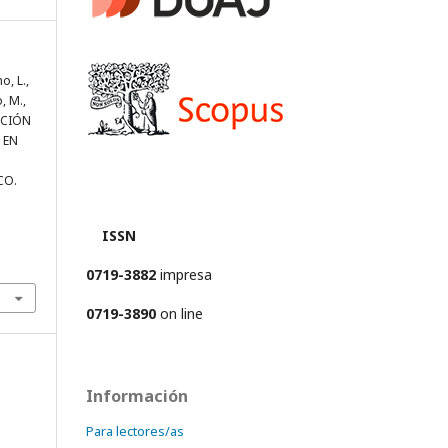
o, L.,
, M.,
CCIÓN
 EN
CO.
ISSN
0719-3882
impresa
0719-3890
on line
Información
Para lectores/as