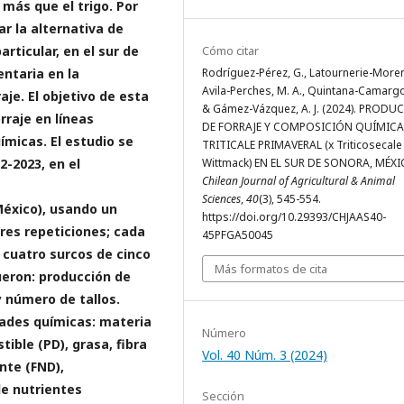
más que el trigo. Por
ar la alternativa de
rticular, en el sur de
Cómo citar
entaria en la
Rodríguez-Pérez, G., Latournerie-Moren
Avila-Perches, M. A., Quintana-Camargo
je. El objetivo de esta
& Gámez-Vázquez, A. J. (2024). PRODU
rraje en líneas
DE FORRAJE Y COMPOSICIÓN QUÍMICA
ímicas. El estudio se
TRITICALE PRIMAVERAL (x Triticosecale
2-2023, en el
Wittmack) EN EL SUR DE SONORA, MÉXI
Chilean Journal of Agricultural & Animal
Sciences
,
40
(3), 545-554.
México), usando un
https://doi.org/10.29393/CHJAAS40-
res repeticiones; cada
45PFGA50045
cuatro surcos de cinco
Más formatos de cita
ueron: producción de
y número de tallos.
dades químicas: materia
Número
tible (PD), grasa, fibra
Vol. 40 Núm. 3 (2024)
nte (FND),
de nutrientes
Sección