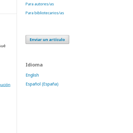
Para autores/as
Para bibliotecarios/as
Enviar un artículo
sué
Idioma
English
Español (España)
bución