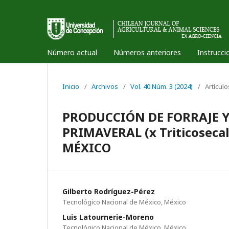
Número actual
Números anteriores
Instrucci
Inicio
/
Archivos
/
Vol. 40 Núm. 3 (2024)
/
Artícul
PRODUCCIÓN DE FORRAJE 
PRIMAVERAL (x Triticoseca
MÉXICO
Gilberto Rodríguez-Pérez
Tecnológico Nacional de México, México
Luis Latournerie-Moreno
Tecnológico Nacional de México, México