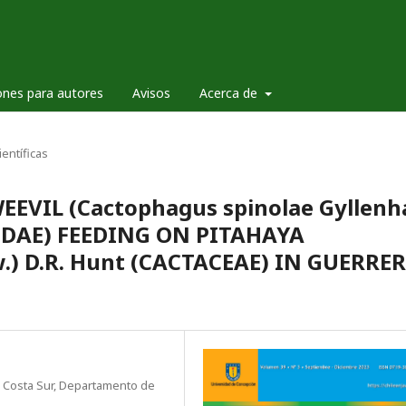
ones para autores
Avisos
Acerca de
ientíficas
EVIL (Cactophagus spinolae Gyllenha
DAE) FEEDING ON PITAHAYA
w.) D.R. Hunt (CACTACEAE) IN GUERRER
a Costa Sur, Departamento de