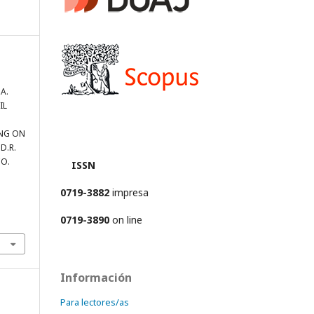
 A.
IL
ING ON
D.R.
CO.
ISSN
0719-3882
impresa
0719-3890
on line
Información
Para lectores/as