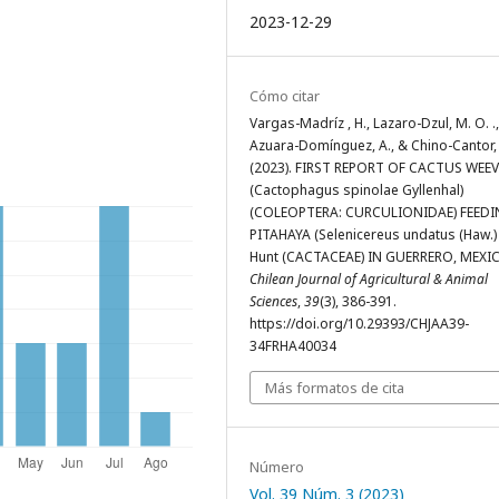
2023-12-29
Cómo citar
Vargas-Madríz , H., Lazaro-Dzul, M. O. .,
Azuara-Domínguez, A., & Chino-Cantor,
(2023). FIRST REPORT OF CACTUS WEEV
(Cactophagus spinolae Gyllenhal)
(COLEOPTERA: CURCULIONIDAE) FEED
PITAHAYA (Selenicereus undatus (Haw.) 
Hunt (CACTACEAE) IN GUERRERO, MEXI
Chilean Journal of Agricultural & Animal
Sciences
,
39
(3), 386-391.
https://doi.org/10.29393/CHJAA39-
34FRHA40034
Más formatos de cita
Número
Vol. 39 Núm. 3 (2023)