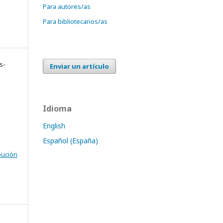
Para autores/as
Para bibliotecarios/as
s-
Enviar un artículo
Idioma
English
Español (España)
bución