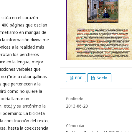
 sitúa en el corazón
e 400 páginas que oscilan
hermetismo en mangas de
n la información divina me
ónicas a la realidad más
arrotan los percheros
uce en la lengua, mejor
ucciones verbales que
o ("irte a robar gallinas
PDF
Scielo
os que pertenecen a la
miró como no quiere la
podría llamar un
Publicado
n, etc.) y su antónimo la
2013-06-28
l poemario: La bicicleta
la construcción del texto,
Cómo citar
sa, hasta la coexistencia