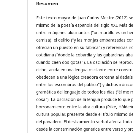
Resumen
Este texto mayor de Juan Carlos Mestre (2012) se
mismo de la poesía española del siglo XXI. Más d
entre imágenes alucinantes ("un martillo es un 
camisa), el delirio ("y las monjas embarazadas co
ofrecían un puesto en su fábrica") y referencias ir
cotidiana ("donde la cobardía y las gabardinas ab
cuando caen dos gotas"). La oscilación se reprod
dicho, anida en una lengua oscilante entre constr
obedecen a una lógica creadora cercana al dadaísm
entre los escombros del público") y dichos irónic
gramática del lenguaje de todos los días ("él me 
cosa"). La oscilación de la lengua produce lo que 
borronamiento entre la alta cultura (Rilke, Hölderi
cultura popular, presente desde el título mismo de
del panadero. El deslizamiento verbal afecta toda 
desde la contaminación genérica entre verso y pro