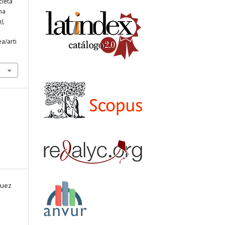
cleta
na
n)
,
a/arti
guez