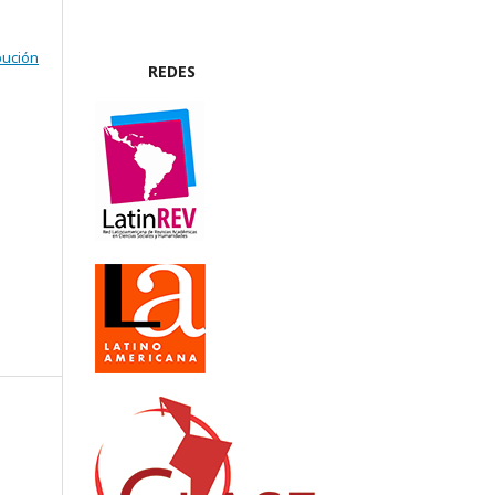
bución
REDES