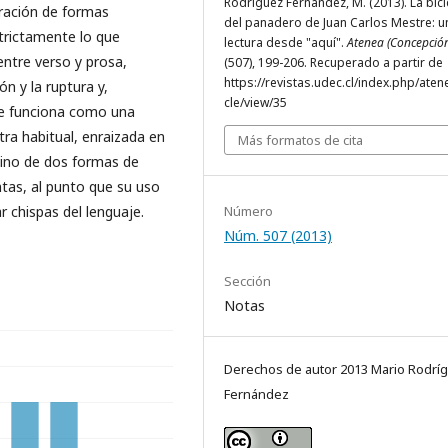
Rodríguez Fernández, M. (2013). La bici
eración de formas
del panadero de Juan Carlos Mestre: u
trictamente lo que
lectura desde "aquí".
Atenea (Concepció
entre verso y prosa,
(507), 199-206. Recuperado a partir de
https://revistas.udec.cl/index.php/atene
ón y la ruptura y,
cle/view/35
ue funciona como una
tra habitual, enraizada en
Más formatos de cita
 sino de dos formas de
tas, al punto que su uso
 chispas del lenguaje.
Número
Núm. 507 (2013)
Sección
Notas
Derechos de autor 2013 Mario Rodrí
Fernández