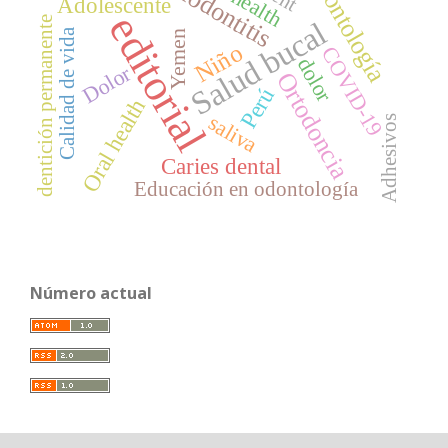
Odontología
Periodontitis
Adolescente
editorial
dentición permanente
Salud bucal
Calidad de vida
Yemen
Niño
COVID-19
dolor
Dolor
Ortodoncia
Perú
Oral health
saliva
Adhesivos
Caries dental
Educación en odontología
Número actual