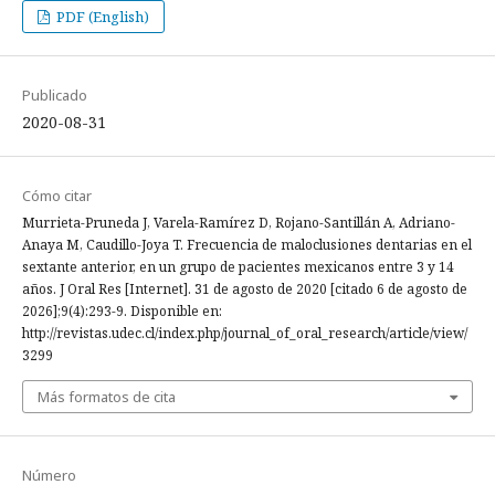
PDF (English)
Publicado
2020-08-31
Cómo citar
Murrieta-Pruneda J, Varela-Ramírez D, Rojano-Santillán A, Adriano-
Anaya M, Caudillo-Joya T. Frecuencia de maloclusiones dentarias en el
sextante anterior, en un grupo de pacientes mexicanos entre 3 y 14
años. J Oral Res [Internet]. 31 de agosto de 2020 [citado 6 de agosto de
2026];9(4):293-9. Disponible en:
http://revistas.udec.cl/index.php/journal_of_oral_research/article/view/
3299
Más formatos de cita
Número