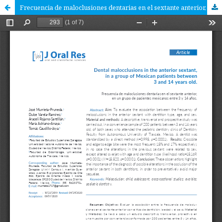
Frecuencia de maloclusiones dentarias en el sextante anterior, en un grupo de pacientes mexicanos entre 3 y 14 años.