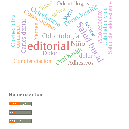
Suero
Odontólogos
Salud del adolescente
Periodontitis
Ortodoncia
saliva
Calidad de vida
Perú
Conocimiento
Adolescente
Clorhexidina
Caries dental
Salud bucal
review
Yemen
comment
Odontología
editorial
Niño
Oral health
Dolor
dolor
Concienciación
Adhesivos
Número actual