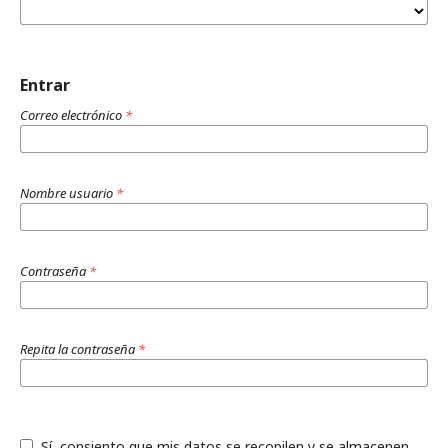
Entrar
Correo electrónico
*
Nombre usuario
*
Contraseña
*
Repita la contraseña
*
Sí, consiento que mis datos se recopilen y se almacenen