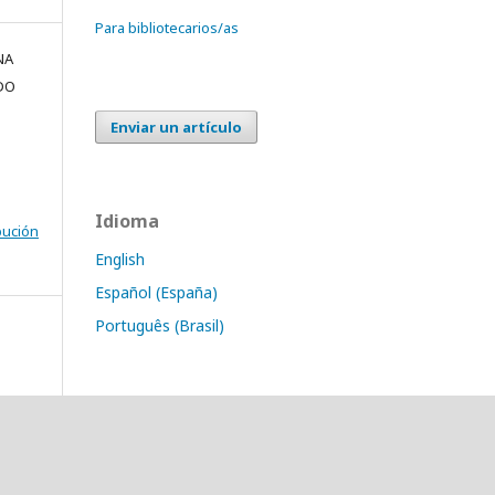
Para bibliotecarios/as
NA
DO
Enviar un artículo
Idioma
bución
English
Español (España)
Português (Brasil)