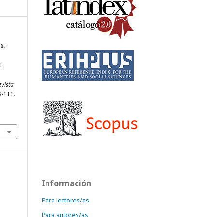
 &
AL
evista
5-111.
Información
Para lectores/as
Para autores/as