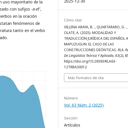
2025-12-30
n uso mayoritario de la
zado con sufijos -
a-e
l”,
verbos en la oración
Cómo citar
nstatan fenómenos de
VILLENA ARAYA, B. ., QUARTARARO, G. .,
ratura tanto en el verbo
OLATE, A. (2025). MODALIDAD Y
zado.
TRADUCCIÓN JURÍDICA DEL ESPAÑOL 
MAPUZUGUN: EL CASO DE LAS
CONSTRUCCIONES DEÓNTICAS.
RLA. R
De Lingüística Teórica Y Aplicada
,
63
(2), 8
https://doi.org/10.29393/RLA63-
12TRBA30012
Más formatos de cita
Número
Vol. 63 Núm. 2 (2025)
Sección
Artículos