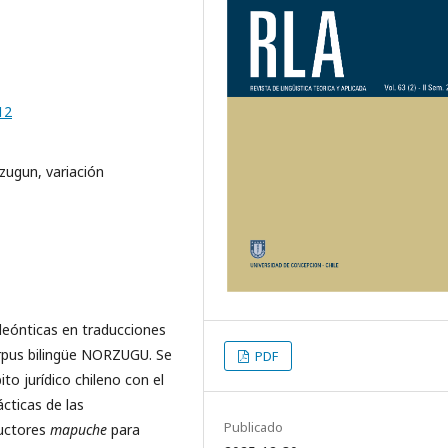
12
zugun, variación
deónticas en traducciones
corpus bilingüe NORZUGU. Se
PDF
o jurídico chileno con el
ácticas de las
Publicado
ductores
mapuche
para