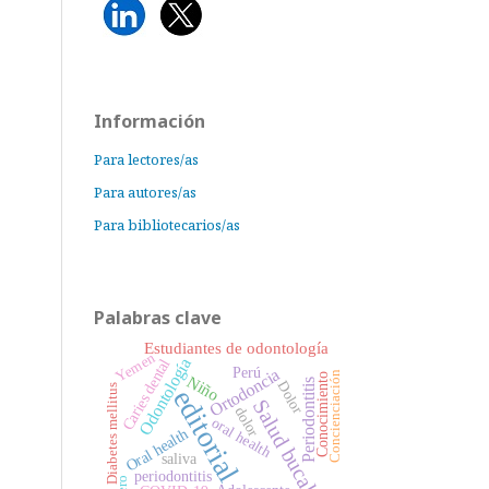
Información
Para lectores/as
Para autores/as
Para bibliotecarios/as
Palabras clave
Estudiantes de odontología
Yemen
Odontología
Caries dental
Perú
Ortodoncia
Concienciación
Conocimiento
Niño
Periodontitis
Dolor
Diabetes mellitus
editorial
Salud bucal
dolor
oral health
Oral health
saliva
periodontitis