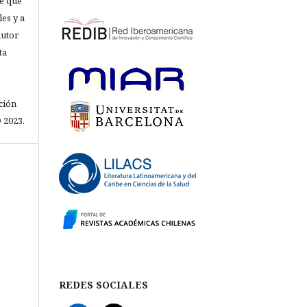
e que
les y a
autor
ta
ción
 2023.
REDES SOCIALES