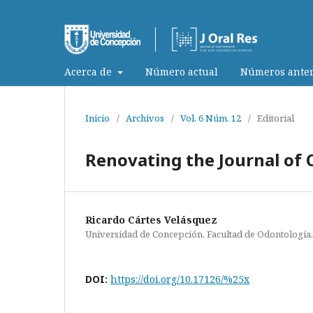
Acerca de
Número actual
Números anter
Inicio
/
Archivos
/
Vol. 6 Núm. 12
/
Editorial
Renovating the Journal of O
Ricardo Cártes Velásquez
Universidad de Concepción, Facultad de Odontología.
DOI:
https://doi.org/10.17126/%25x