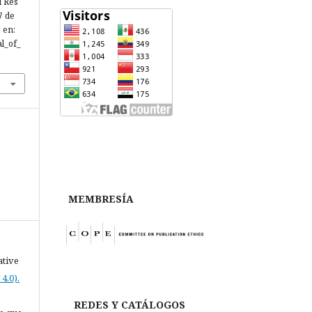
l Res
7 de
 en:
al_of_
MEMBRESÍA
ative
4.0).
REDES Y CATÁLOGOS