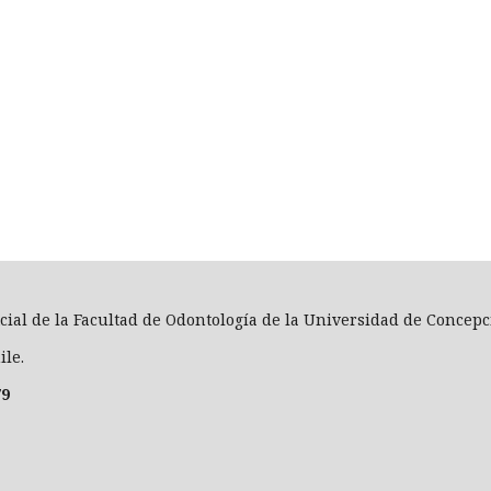
icial de la Facultad de Odontología de la Universidad de Concepc
ile.
79