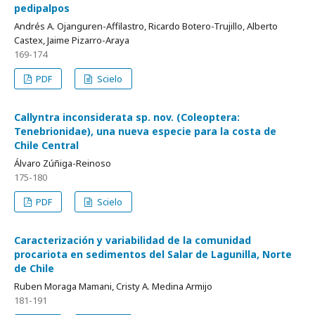
pedipalpos
Andrés A. Ojanguren-Affilastro, Ricardo Botero-Trujillo, Alberto
Castex, Jaime Pizarro-Araya
169-174
PDF
Scielo
Callyntra inconsiderata sp. nov. (Coleoptera:
Tenebrionidae), una nueva especie para la costa de
Chile Central
Álvaro Zúñiga-Reinoso
175-180
PDF
Scielo
Caracterización y variabilidad de la comunidad
procariota en sedimentos del Salar de Lagunilla, Norte
de Chile
Ruben Moraga Mamani, Cristy A. Medina Armijo
181-191