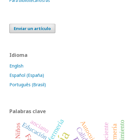
Para bibliotecarios/as
Enviar un artículo
Idioma
English
Español (España)
Português (Brasil)
Palabras clave
anciano
Autocuidado
Conocimiento
Educación
Niños