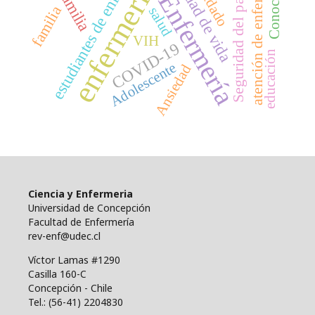
estudiantes de enfermería
Seguridad del paciente
atención de enfermería
Calidad de vida
enfermería
Familia
Enfermería
familia
salud
VIH
COVID-19
educación
Adolescente
Ansiedad
Ciencia y Enfermeria
Universidad de Concepción
Facultad de Enfermería
rev-enf@udec.cl
Víctor Lamas #1290
Casilla 160-C
Concepción - Chile
Tel.: (56-41) 2204830