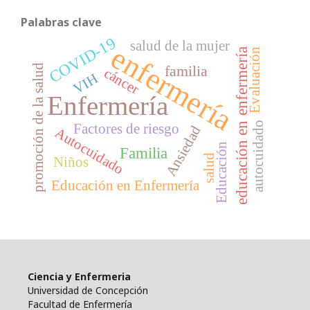
Palabras clave
COVID-19
salud de la mujer
enfermería
educación en enfermería
Evaluación
promoción de la salud
familia
cáncer
VIH
Enfermería
autocuidado
Factores de riesgo
Ansiedad
Autocuidado
Educación
Familia
salud
Niños
Educación en Enfermería
Ciencia y Enfermeria
Universidad de Concepción
Facultad de Enfermería