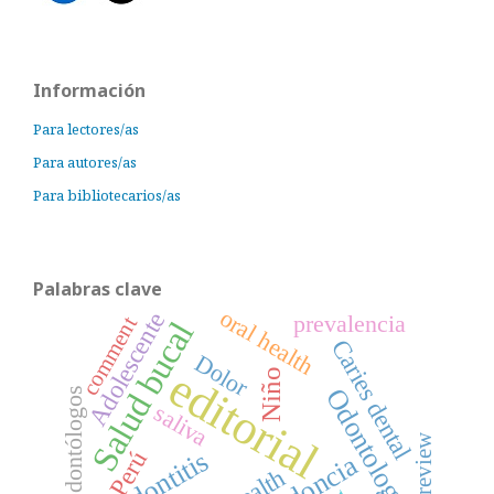
Información
Para lectores/as
Para autores/as
Para bibliotecarios/as
Palabras clave
oral health
Adolescente
prevalencia
comment
Salud bucal
Caries dental
Dolor
editorial
Niño
Odontología
Odontólogos
saliva
review
Perú