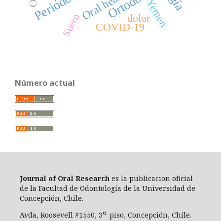
Periodontitis
Ortodoncia
Oral health
Yemen
Suero
dolor
COVID-19
Número actual
Journal of Oral Researc
h
es la publicacion oficial
de la Facultad de Odontología de la Universidad de
Concepción, Chile.
er
Avda, Roosevell #1550, 3
piso, Concepción, Chile.