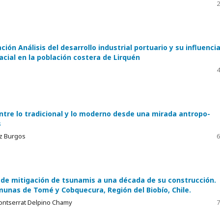
2
ción Análisis del desarrollo industrial portuario y su influenci
cial en la población costera de Lirquén
4
ntre lo tradicional y lo moderno desde una mirada antropo-
s
ez Burgos
6
s de mitigación de tsunamis a una década de su construcción.
munas de Tomé y Cobquecura, Región del Biobío, Chile.
ontserrat Delpino Chamy
7