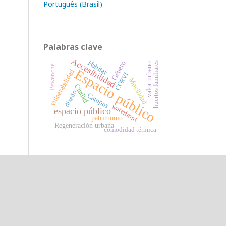
Português (Brasil)
Palabras clave
Accesibilidad
Habitar
Género
huertos familiares
valor urbano
Pewenche
Espacio público
vulnerabilidad
CORVI
Movilidad
Ciudad
diseño
Campus
waterfront
espacio público
patrimonio
Regeneración urbana
comodidad térmica