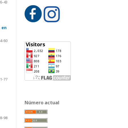
6-43
a en
4-60
1-77
Número actual
8-98