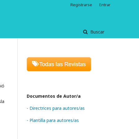
Registrarse
Entrar
Buscar
bió
Documentos de Autor/a
sla
- Directrices para autores/as
- Plantilla para autores/as