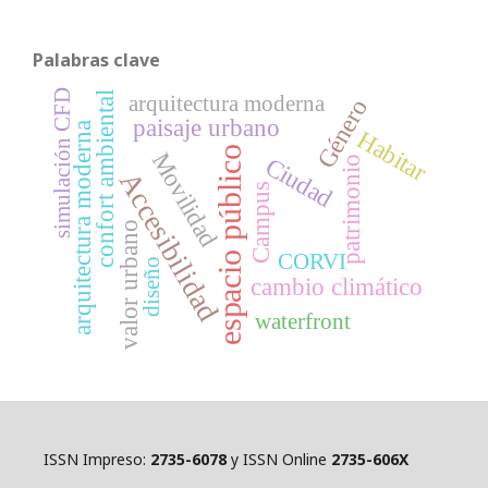
Palabras clave
simulación CFD
confort ambiental
arquitectura moderna
Género
paisaje urbano
arquitectura moderna
Habitar
espacio público
Movilidad
Ciudad
patrimonio
Accesibilidad
Campus
valor urbano
CORVI
diseño
cambio climático
waterfront
ISSN Impreso:
2735-6078
y ISSN Online
2735-606X