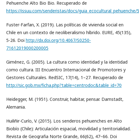
Pehuenche Alto Bio Bio. Recuperado de
https://issuu.com/senderistas/docs/guia_ecocultural_pehuenche/
Fuster-Farfan, X. (2019). Las políticas de vivienda social en
Chile en un contexto de neoliberalismo híbrido. EURE, 45(135),
5-26. Doi
http://dx.doi.org/10.4067/S0250-
71612019000200005
Giménez, G. (2005). La cultura como identidad y la identidad
como cultura. III Encuentro Internacional de Promotores y
Gestores Culturales. RedSIC, 17(14), 1–27. Recuperado de
http://sic.gob.mx/ficha.php?table=centrodoc&table_id=70
Heidegger, M. (1951). Construir, habitar, pensar. Damstadt,
Alemania.
Huiliñir-Curío, V. (2015). Los senderos pehuenches en Alto
Biobío (Chile): Articulación espacial, movilidad y territorialidad.
Revista de Geografia Norte Grande, 66(62), 47–66. Doi