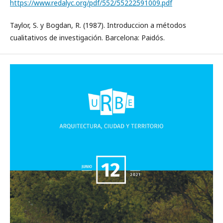
https://www.redalyc.org/pdf/552/55222591009.pdf
Taylor, S. y Bogdan, R. (1987). Introduccion a métodos
cualitativos de investigación. Barcelona: Paidós.