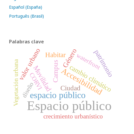
Español (España)
Português (Brasil)
Palabras clave
valor urbano
Género
patrimonio
Habitar
waterfront
Vegetación urbana
Campus
cambio climático
Movilidad
Accesibilidad
CORVI
diseño
Ciudad
espacio público
Espacio público
crecimiento urbanístico