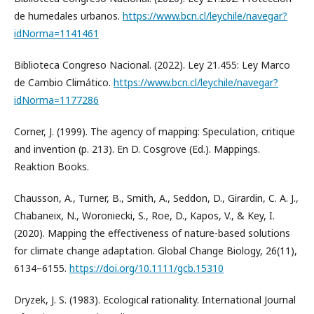
de humedales urbanos.
https://www.bcn.cl/leychile/navegar?
idNorma=1141461
Biblioteca Congreso Nacional. (2022). Ley 21.455: Ley Marco
de Cambio Climático.
https://www.bcn.cl/leychile/navegar?
idNorma=1177286
Corner, J. (1999). The agency of mapping: Speculation, critique
and invention (p. 213). En D. Cosgrove (Ed.). Mappings.
Reaktion Books.
Chausson, A., Turner, B., Smith, A., Seddon, D., Girardin, C. A. J.,
Chabaneix, N., Woroniecki, S., Roe, D., Kapos, V., & Key, I.
(2020). Mapping the effectiveness of nature-based solutions
for climate change adaptation. Global Change Biology, 26(11),
6134–6155.
https://doi.org/10.1111/gcb.15310
Dryzek, J. S. (1983). Ecological rationality. International Journal