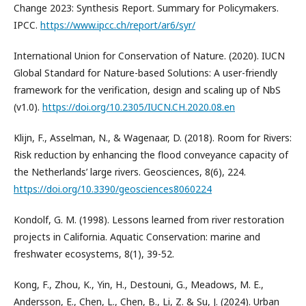
Change 2023: Synthesis Report. Summary for Policymakers.
IPCC.
https://www.ipcc.ch/report/ar6/syr/
International Union for Conservation of Nature. (2020). IUCN
Global Standard for Nature-based Solutions: A user-friendly
framework for the verification, design and scaling up of NbS
(v1.0).
https://doi.org/10.2305/IUCN.CH.2020.08.en
Klijn, F., Asselman, N., & Wagenaar, D. (2018). Room for Rivers:
Risk reduction by enhancing the flood conveyance capacity of
the Netherlands’ large rivers. Geosciences, 8(6), 224.
https://doi.org/10.3390/geosciences8060224
Kondolf, G. M. (1998). Lessons learned from river restoration
projects in California. Aquatic Conservation: marine and
freshwater ecosystems, 8(1), 39-52.
Kong, F., Zhou, K., Yin, H., Destouni, G., Meadows, M. E.,
Andersson, E., Chen, L., Chen, B., Li, Z. & Su, J. (2024). Urban