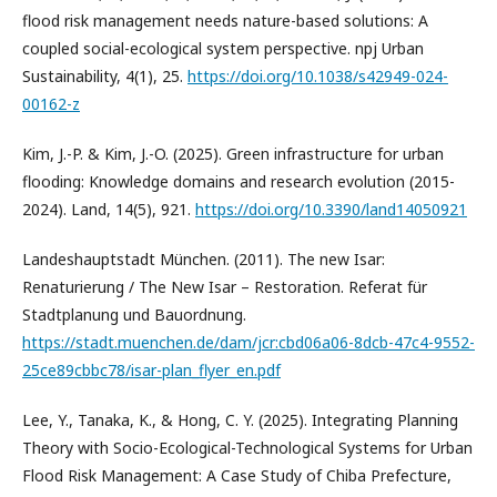
flood risk management needs nature-based solutions: A
coupled social-ecological system perspective. npj Urban
Sustainability, 4(1), 25.
https://doi.org/10.1038/s42949-024-
00162-z
Kim, J.-P. & Kim, J.-O. (2025). Green infrastructure for urban
flooding: Knowledge domains and research evolution (2015-
2024). Land, 14(5), 921.
https://doi.org/10.3390/land14050921
Landeshauptstadt München. (2011). The new Isar:
Renaturierung / The New Isar – Restoration. Referat für
Stadtplanung und Bauordnung.
https://stadt.muenchen.de/dam/jcr:cbd06a06-8dcb-47c4-9552-
25ce89cbbc78/isar-plan_flyer_en.pdf
Lee, Y., Tanaka, K., & Hong, C. Y. (2025). Integrating Planning
Theory with Socio-Ecological-Technological Systems for Urban
Flood Risk Management: A Case Study of Chiba Prefecture,