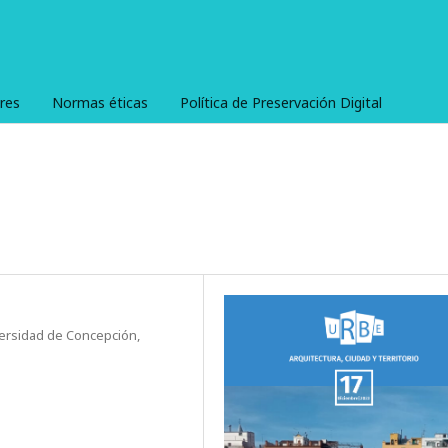
res
Normas éticas
Política de Preservación Digital
versidad de Concepción,