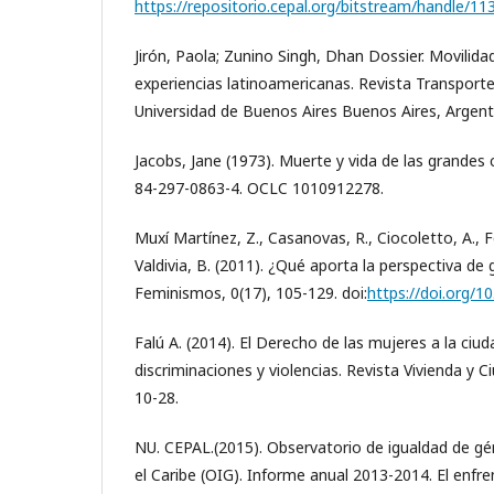
https://repositorio.cepal.org/bitstream/handle/1
Jirón, Paola; Zunino Singh, Dhan Dossier. Movilid
experiencias latinoamericanas. Revista Transporte y
Universidad de Buenos Aires Buenos Aires, Argent
Jacobs, Jane (1973). Muerte y vida de las grandes 
84-297-0863-4. OCLC 1010912278.
Muxí Martínez, Z., Casanovas, R., Ciocoletto, A., 
Valdivia, B. (2011). ¿Qué aporta la perspectiva de
Feminismos, 0(17), 105-129. doi:
https://doi.org/1
Falú A. (2014). El Derecho de las mujeres a la ciud
discriminaciones y violencias. Revista Vivienda y C
10-28.
NU. CEPAL.(2015). Observatorio de igualdad de gé
el Caribe (OIG). Informe anual 2013-2014. El enfre