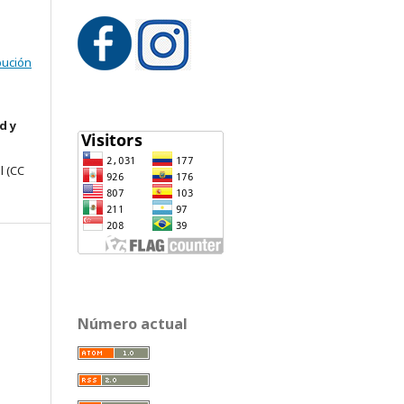
bución
d y
l
(CC
Número actual