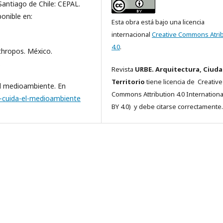
Santiago de Chile: CEPAL.
onible en:
Esta obra está bajo una licencia
internacional
Creative Commons Atri
4.0
.
Anthropos. México.
.
Revista
URBE. Arquitectura, Ciuda
Territorio
tiene licencia de Creative
 el medioambiente. En
Commons
Attribution 4.0 Internationa
e-cuida-el-medioambiente
BY 4.0)
y debe citarse correctamente.