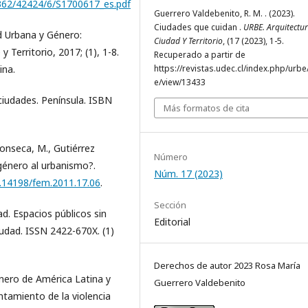
1362/42424/6/S1700617_es.pdf
Guerrero Valdebenito, R. M. . (2023).
Ciudades que cuidan .
URBE. Arquitectur
ad Urbana y Género:
Ciudad Y Territorio
, (17 (2023), 1-5.
 Territorio, 2017; (1), 1-8.
Recuperado a partir de
ina.
https://revistas.udec.cl/index.php/urbe/
e/view/13433
ciudades. Península. ISBN
Más formatos de cita
Fonseca, M., Gutiérrez
Número
 género al urbanismo?.
Núm. 17 (2023)
0.14198/fem.2011.17.06
.
Sección
ad. Espacios públicos sin
Editorial
iudad. ISSN 2422-670X. (1)
Derechos de autor 2023 Rosa María
nero de América Latina y
Guerrero Valdebenito
ntamiento de la violencia