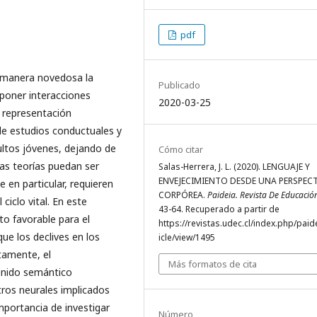
pdf
e manera novedosa la
Publicado
oponer interacciones
2020-03-25
a representación
 de estudios conductuales y
ultos jóvenes, dejando de
Cómo citar
as teorías puedan ser
Salas-Herrera, J. L. (2020). LENGUAJE Y
ENVEJECIMIENTO DESDE UNA PERSPEC
e en particular, requieren
CORPÓREA.
Paideia. Revista De Educaci
ciclo vital. En este
43-64. Recuperado a partir de
to favorable para el
https://revistas.udec.cl/index.php/paid
ue los declives en los
icle/view/1495
tamente, el
Más formatos de cita
enido semántico
tros neurales implicados
importancia de investigar
Número