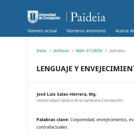
Número actual
Números anteriores
Acerca d
Inicio
/
Archivos
/
Núm. 57 (2015)
/
Artículos
LENGUAJE Y ENVEJECIMIEN
José Luis Salas-Herrera, Mg.
Universidad Católica de la Santísima Concepción
Palabras clave:
Corporeidad, envejecimiento, esf
contrafactuales