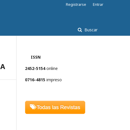
Registrarse
Entrar
Buscar
ISSN
EA
2452-5154
online
0716-4815
impreso