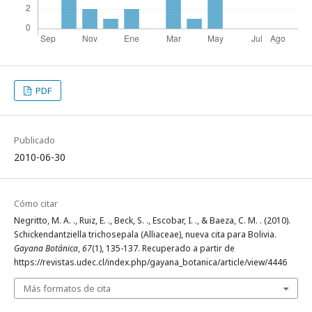
PDF
Publicado
2010-06-30
Cómo citar
Negritto, M. A. ., Ruiz, E. ., Beck, S. ., Escobar, I. ., & Baeza, C. M. . (2010).
Schickendantziella trichosepala (Alliaceae), nueva cita para Bolivia.
Gayana Botánica
,
67
(1), 135-137. Recuperado a partir de
https://revistas.udec.cl/index.php/gayana_botanica/article/view/4446
Más formatos de cita