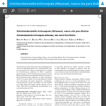
Schickendantziella trichosepala (Alliaceae), nueva cita para Bolivia