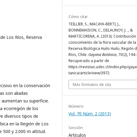
Cómo citar
TEILLIER, S., MACAYA-BERTI, J.,
BONNEMAISON, C., DELAUNOY, J. ., &
MARTICORENA, A. (2013). Contribución 
n de Los Ríos, Reserva
conocimiento de la flora vascular de la
Reserva Biológica Huilo Huilo, Región 
Ríos, Chile.
Gayana Botánica
,
70
(2), 194
Recuperado a partir de
https://revistas.udec.cl/index.php/gay
tanica/article/view/3972
Más formatos de cita
cisivo en la conservación
as son aliadas
 aumentan su superficie.
Número
la ecorregión de los
Vol. 70 Núm. 2 (2013)
e diversos tipos de
bica en la Región de Los
Sección
e 500 y 2.000 m altitud.
Artículos