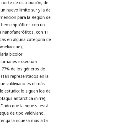
 norte de distribución, de
n nuevo límite sur y la de
 mención para la Región de
 hemicriptófitos con un
s nanofanerófitos, con 11
idas en alguna categoría de
omeliaceae),
aria bicolor
richomanes exsectum
n 77% de los géneros de
stán representados en la
que valdiviano es el más
e estudio; lo siguen los de
agus antarctica (ñirre),
 Dado que la riqueza está
sque de tipo valdiviano,
tenga la riqueza más alta.