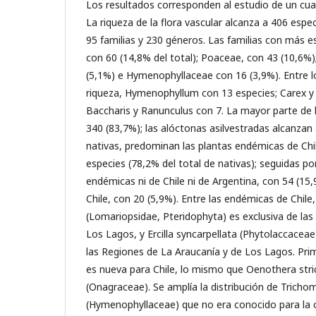
Los resultados corresponden al estudio de un cua
La riqueza de la flora vascular alcanza a 406 espec
95 familias y 230 géneros. Las familias con más e
con 60 (14,8% del total); Poaceae, con 43 (10,6%
(5,1%) e Hymenophyllaceae con 16 (3,9%). Entre 
riqueza, Hymenophyllum con 13 especies; Carex y 
Baccharis y Ranunculus con 7. La mayor parte de l
340 (83,7%); las alóctonas asilvestradas alcanzan 
nativas, predominan las plantas endémicas de Chi
especies (78,2% del total de nativas); seguidas por
endémicas ni de Chile ni de Argentina, con 54 (15
Chile, con 20 (5,9%). Entre las endémicas de Chile
(Lomariopsidae, Pteridophyta) es exclusiva de las
Los Lagos, y Ercilla syncarpellata (Phytolaccacea
las Regiones de La Araucanía y de Los Lagos. Pri
es nueva para Chile, lo mismo que Oenothera stric
(Onagraceae). Se amplía la distribución de Tric
(Hymenophyllaceae) que no era conocido para la co