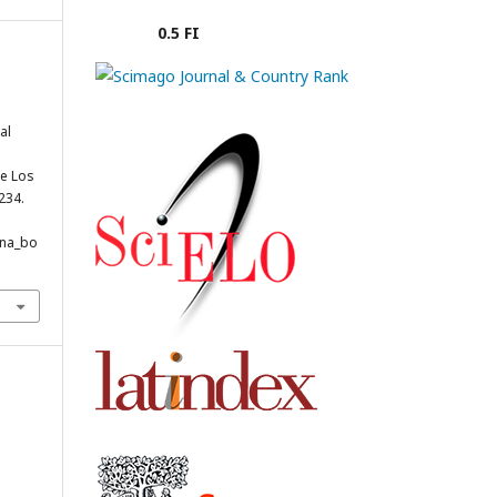
0.5 FI
al
de Los
-234.
ana_bo