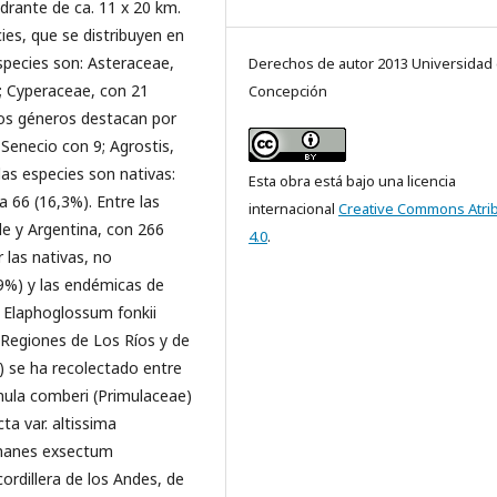
drante de ca. 11 x 20 km.
ies, que se distribuyen en
species son: Asteraceae,
Derechos de autor 2013 Universidad
); Cyperaceae, con 21
Concepción
los géneros destacan por
Senecio con 9; Agrostis,
as especies son nativas:
Esta obra está bajo una licencia
a 66 (16,3%). Entre las
internacional
Creative Commons Atri
le y Argentina, con 266
4.0
.
 las nativas, no
,9%) y las endémicas de
, Elaphoglossum fonkii
 Regiones de Los Ríos y de
e) se ha recolectado entre
mula comberi (Primulaceae)
ta var. altissima
homanes exsectum
rdillera de los Andes, de