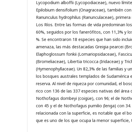
Lycopodium alboffii (Lycopodiaceae), nuevo límite
Epilobium densifolium (Onagraceae), también con u
Ranunculus hydrophilus (Ranunculaceae), primera
Los Ríos. Entre las formas de vida predominan los
60%, seguidos por los fanerófitos, con 11,3% y lo
%. Se encontraron 18 especies que han sido inclu
amenaza, las más destacadas Greigia pearcei (Br
Elaphoglossum fonkii (Lomariopsidaceae), Fascicul
(Bromeliaceae), Libertia tricocca (Iridaceae) y T
(Hymenophyllaceae). Un 82,3% de las familias y u
los bosques australes templados de Sudamérica e
reserva. Al nivel de riqueza por comunidad, el bos
rico con 136 de las 337 especies nativas del área d
Nothofagus dombeyi (coigüe), con 96; el de Nothof
con 45 y el de Nothofagus pumilio (lenga) con 34.
relacionada con la superficie, es notable que el bo
que es uno de los que ocupa la menor superficie, 