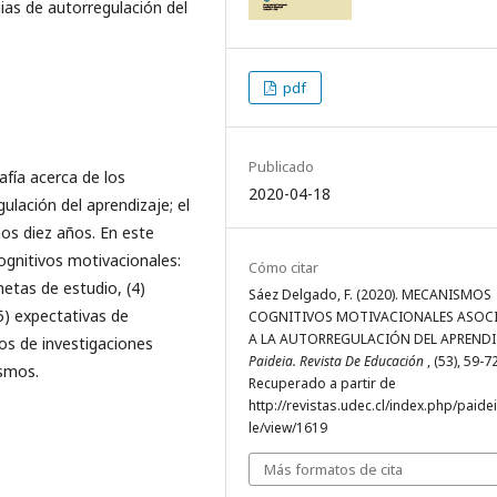
ias de autorregulación del
pdf
Publicado
rafía acerca de los
2020-04-18
lación del aprendizaje; el
os diez años. En este
ognitivos motivacionales:
Cómo citar
metas de estudio, (4)
Sáez Delgado, F. (2020). MECANISMOS
5) expectativas de
COGNITIVOS MOTIVACIONALES ASOC
A LA AUTORREGULACIÓN DEL APRENDI
os de investigaciones
Paideia. Revista De Educación
, (53), 59-7
ismos.
Recuperado a partir de
http://revistas.udec.cl/index.php/paidei
le/view/1619
Más formatos de cita