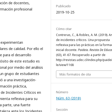
ación de docentes,
Publicado
ormación profesional
2019-10-25
Cómo citar
Contreras, C., & Robles, A. M. (2019). An
de incidentes críticos. Una propuesta
le experimentan
reflexiva para las prácticas en la forma
res de calidad. Por ello el
inicial docente.
Paideia. Revista De Educ
e para el desarrollo
(63), 41-67. Recuperado a partir de
http://revistas.udec.cl/index.php/paidei
ósito de este estudio es
le/view/1168
onal por medio del análisis
e un grupo de estudiantes
Más formatos de cita
ó a una investigación-
rmación práctica,
Número
n de Incidentes Críticos en
Núm. 63 (2018)
mienta reflexiva para su
na parte, una fuerte
Sección
taleza ante los Incidentes