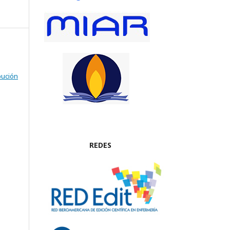
bución
REDES