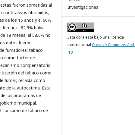
uestas fueron sometidas al
Investigaciones
s cuantitativos obtenidos,
es de los 15 años y el 60%
e fumar, el 82,9% había
 de 18 meses, el 58,6% no
Esta obra está bajo una licencia
 los datos fueron
internacional
Creative Commons Atri
a de fumadores; tabaco
4.0
.
aco como factor de
el mecanismo compensatorio;
ntización del tabaco como
 de fumar; recaída como
te de la autoestima. Este
n de los programas de
gobierno municipal,
el consumo de tabaco de