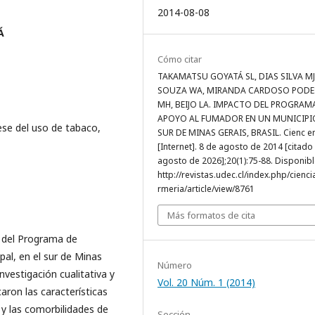
2014-08-08
Á
Cómo citar
TAKAMATSU GOYATÁ SL, DIAS SILVA MJ
SOUZA WA, MIRANDA CARDOSO PODE
MH, BEIJO LA. IMPACTO DEL PROGRAM
APOYO AL FUMADOR EN UN MUNICIPI
ese del uso de tabaco,
SUR DE MINAS GERAIS, BRASIL. Cienc e
[Internet]. 8 de agosto de 2014 [citado
agosto de 2026];20(1):75-88. Disponibl
http://revistas.udec.cl/index.php/cienc
rmeria/article/view/8761
Más formatos de cita
o del Programa de
al, en el sur de Minas
Número
investigación cualitativa y
Vol. 20 Núm. 1 (2014)
caron las características
y las comorbilidades de
Sección