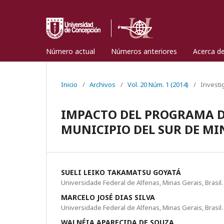
Número actual
Números anteriores
Acerca d
Inicio
/
Archivos
/
Vol. 20 Núm. 1 (2014)
/
Investi
IMPACTO DEL PROGRAMA D
MUNICIPIO DEL SUR DE MIN
SUELI LEIKO TAKAMATSU GOYATÁ
Universidade Federal de Alfenas, Minas Gerais, Brasil.
MARCELO JOSÉ DIAS SILVA
Universidade Federal de Alfenas, Minas Gerais, Brasil.
WALNÉIA APARECIDA DE SOUZA