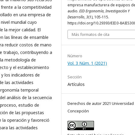
empresa manufacturera de equipos d
frente a la competitividad
audio.
EID Ergonomía, Investigación Y
rrollado en una empresa de
Desarrollo
,
3
(1), 105-115.
nivel mundial cuyo
https://doi.org/10.29393/EID3-8AIES30
 la mejor calidad. El
Más formatos de cita
en las líneas de ensamble
ra reducir costos de mano
de trabajo, contribuyendo a
Número
ó la metodología de
Vol. 3 Núm. 1 (2021)
ecto y el establecimiento
 y los indicadores de
Sección
de las actividades
Artículos
 ergonomía temporal
el análisis de la secuencia
Derechos de autor 2021 Universidad
 proceso, estudio de
Concepción
ción de las propuestas
 la operación y favoreció
ara las actividades