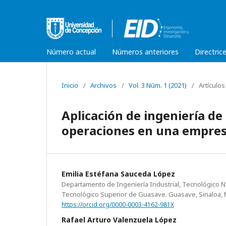
Número actual
Números anteriores
Directric
Inicio
/
Archivos
/
Vol. 3 Núm. 1 (2021)
/
Artículos
Aplicación de ingeniería d
operaciones en una empres
Emilia Estéfana Sauceda López
Departamento de Ingeniería Industrial, Tecnológico Na
Tecnológico Superior de Guasave. Guasave, Sinaloa,
https://orcid.org/0000-0003-4162-981X
Rafael Arturo Valenzuela López