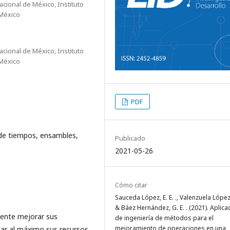
cional de México, Instituto
 México
cional de México, Instituto
 México
PDF
 de tiempos, ensambles,
Publicado
2021-05-26
Cómo citar
Sauceda López, E. E. ., Valenzuela López,
& Báez Hernández, G. E. . (2021). Aplica
mente mejorar sus
de ingeniería de métodos para el
mejoramiento de operaciones en una
ar al máximo sus recursos