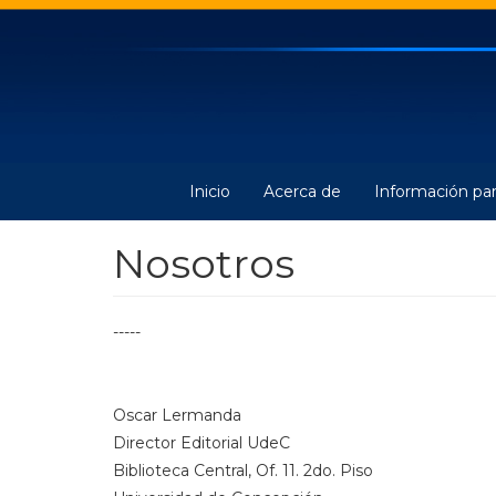
Pasar
al
contenido
principal
Inicio
Acerca de
Información par
Nosotros
-----
Oscar Lermanda
Director Editorial UdeC
Biblioteca Central, Of. 11. 2do. Piso