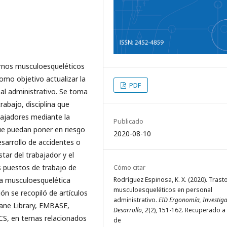
tornos musculoesqueléticos
como objetivo actualizar la
PDF
al administrativo. Se toma
rabajo, disciplina que
bajadores mediante la
Publicado
que puedan poner en riesgo
2020-08-10
esarrollo de accidentes o
ar del trabajador y el
los puestos de trabajo de
Cómo citar
a musculoesquelética
Rodríguez Espinosa, K. X. (2020). Tras
musculoesqueléticos en personal
ión se recopiló de artículos
administrativo.
EID Ergonomía, Investiga
ane Library, EMBASE,
Desarrollo
,
2
(2), 151-162. Recuperado a 
S, en temas relacionados
de