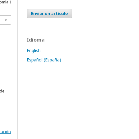
nomia_I
Enviar un artículo
Idioma
English
Español (España)
 de
bución