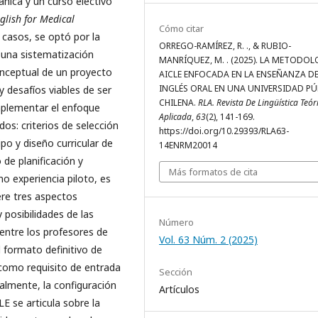
ánica y un curso electivo
lish for Medical
Cómo citar
 casos, se optó por la
ORREGO-RAMÍREZ, R. ., & RUBIO-
 una sistematización
MANRÍQUEZ, M. . (2025). LA METODOL
nceptual de un proyecto
AICLE ENFOCADA EN LA ENSEÑANZA D
INGLÉS ORAL EN UNA UNIVERSIDAD PÚ
y desafíos viables de ser
CHILENA.
RLA. Revista De Lingüística Teór
mplementar el enfoque
Aplicada
,
63
(2), 141-169.
os: criterios de selección
https://doi.org/10.29393/RLA63-
po y diseño curricular de
14ENRM20014
 de planificación y
Más formatos de cita
o experiencia piloto, es
ere tres aspectos
 posibilidades de las
Número
entre los profesores de
Vol. 63 Núm. 2 (2025)
 formato definitivo de
s como requisito de entrada
Sección
nalmente, la configuración
Artículos
E se articula sobre la