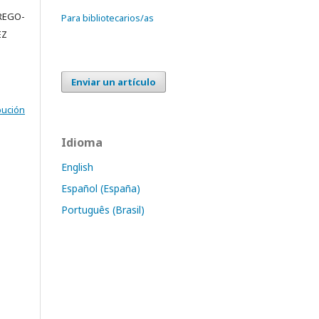
REGO-
Para bibliotecarios/as
EZ
Enviar un artículo
bución
Idioma
English
Español (España)
Português (Brasil)