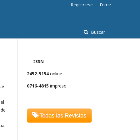
Registrarse
Entrar
Buscar
ISSN
2452-5154
online
0716-4815
impreso
ue
el
 de
ia.