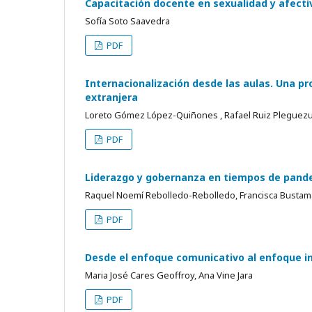
Capacitación docente en sexualidad y afectiv
Sofía Soto Saavedra
PDF
Internacionalización desde las aulas. Una pr
extranjera
Loreto Gómez López-Quiñones , Rafael Ruiz Pleguezuel
PDF
Liderazgo y gobernanza en tiempos de pande
Raquel Noemí Rebolledo-Rebolledo, Francisca Bustam
PDF
Desde el enfoque comunicativo al enfoque in
Maria José Cares Geoffroy, Ana Vine Jara
PDF