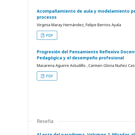
Acompañamiento de aula y modelamiento peda
procesos
Virginia Maray Hernández, Felipe Berrios Ayala
PDF
Progresión del Pensamiento Reflexivo Docente
Pedagógica y el desempeño profesional
Macarena Aguirre Astudillo , Carmen Gloria Nuñez Casti
PDF
Reseña
Al este del paradigma. Volumen 2. Miradas al