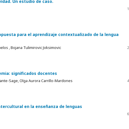
idad. Un estudio de caso.
1
opuesta para el aprendizaje contextualizado de la lengua
os , Bojana Tulimirovic Joksimovic
2
mia: significados docentes
ante-Sage, Olga Aurora Carrillo-Mardones
4
tercultural en la enseñanza de lenguas
6