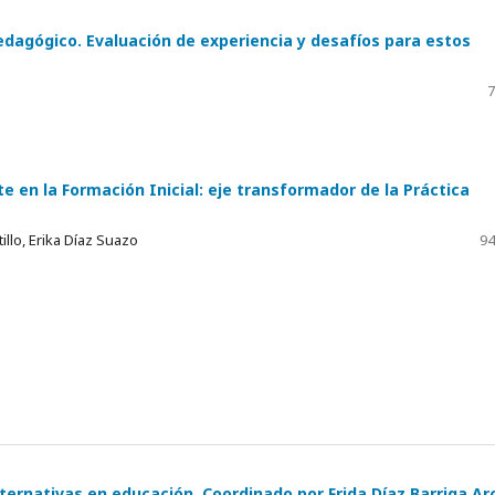
gógico. Evaluación de experiencia y desafíos para estos
7
 en la Formación Inicial: eje transformador de la Práctica
llo, Erika Díaz Suazo
94
ternativas en educación. Coordinado por Frida Díaz Barriga Ar