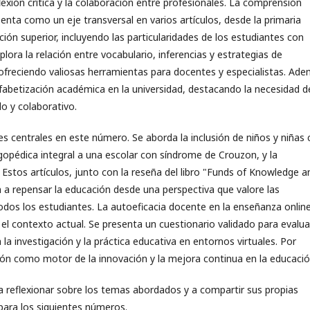
lexión crítica y la colaboración entre profesionales. La comprensión
senta como un eje transversal en varios artículos, desde la primaria
ción superior, incluyendo las particularidades de los estudiantes con
lora la relación entre vocabulario, inferencias y estrategias de
freciendo valiosas herramientas para docentes y especialistas. Ade
alfabetización académica en la universidad, destacando la necesidad d
o y colaborativo.
ores centrales en este número. Se aborda la inclusión de niños y niñas
ogopédica integral a una escolar con síndrome de Crouzon, y la
Estos artículos, junto con la reseña del libro "Funds of Knowledge a
an a repensar la educación desde una perspectiva que valore las
todos los estudiantes. La autoeficacia docente en la enseñanza onlin
el contexto actual. Se presenta un cuestionario validado para evalua
a investigación y la práctica educativa en entornos virtuales. Por
ción como motor de la innovación y la mejora continua en la educació
a reflexionar sobre los temas abordados y a compartir sus propias
 para los siguientes números.