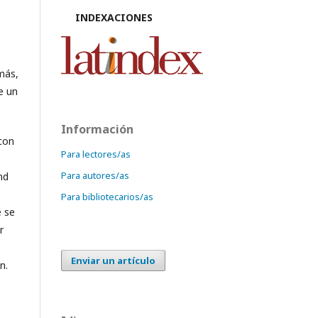
INDEXACIONES
más,
e un
Información
 con
Para lectores/as
Para autores/as
nd
Para bibliotecarios/as
e se
r
Enviar un artículo
n.