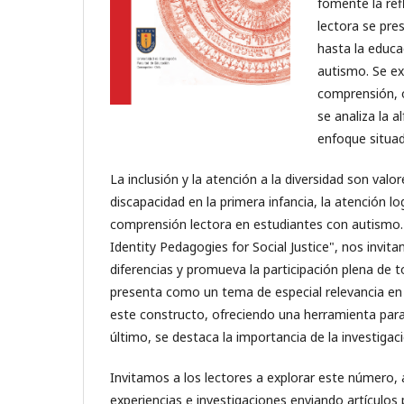
fomente la ref
lectora se pre
hasta la educa
autismo. Se exp
comprensión, o
se analiza la 
enfoque situad
La inclusión y la atención a la diversidad son val
discapacidad en la primera infancia, la atención l
comprensión lectora en estudiantes con autismo. 
Identity Pedagogies for Social Justice", nos invit
diferencias y promueva la participación plena de 
presenta como un tema de especial relevancia en 
este constructo, ofreciendo una herramienta para l
último, se destaca la importancia de la investiga
Invitamos a los lectores a explorar este número, 
experiencias e investigaciones enviando artículos