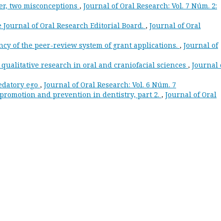
er, two misconceptions
,
Journal of Oral Research: Vol. 7 Núm. 2:
 Journal of Oral Research Editorial Board.
,
Journal of Oral
cy of the peer-review system of grant applications.
,
Journal of
 qualitative research in oral and craniofacial sciences
,
Journal 
edatory ego
,
Journal of Oral Research: Vol. 6 Núm. 7
 promotion and prevention in dentistry, part 2.
,
Journal of Oral