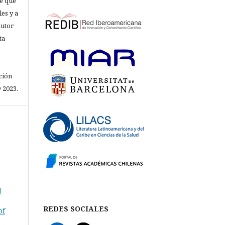
e que
les y a
autor
ta
ción
 2023.
l
REDES SOCIALES
of