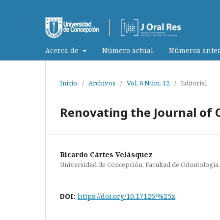
Acerca de
Número actual
Números anter
Inicio
/
Archivos
/
Vol. 6 Núm. 12
/
Editorial
Renovating the Journal of O
Ricardo Cártes Velásquez
Universidad de Concepción, Facultad de Odontología.
DOI:
https://doi.org/10.17126/%25x