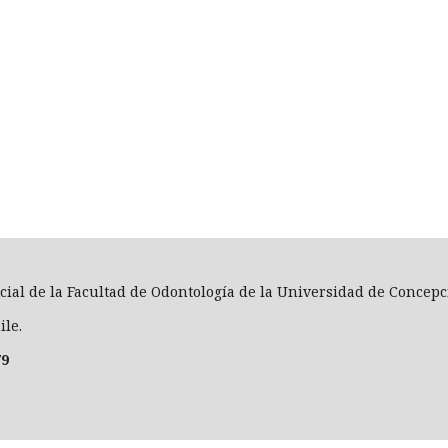
icial de la Facultad de Odontología de la Universidad de Concepc
ile.
79