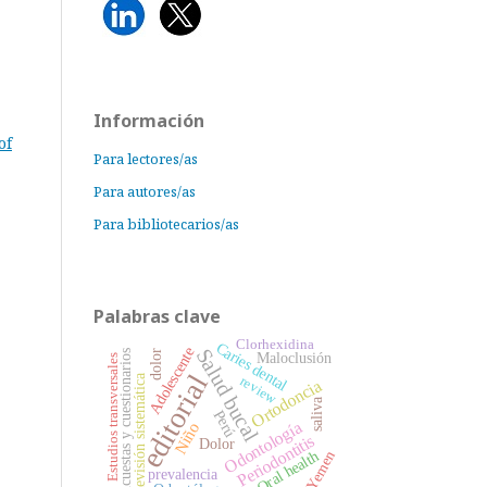
Información
of
Para lectores/as
Para autores/as
Para bibliotecarios/as
Palabras clave
Clorhexidina
Caries dental
Adolescente
Salud bucal
Encuestas y cuestionarios
dolor
Maloclusión
Estudios transversales
editorial
Revisión sistemática
review
Ortodoncia
saliva
Perú
Odontología
Niño
Periodontitis
Dolor
Oral health
Yemen
prevalencia