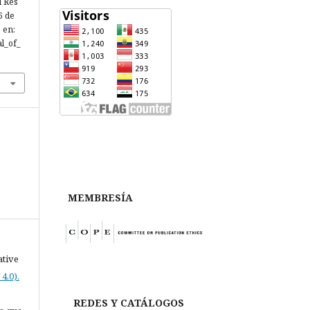
l Res
6 de
 en:
al_of_
MEMBRESÍA
ative
4.0).
REDES Y CATÁLOGOS